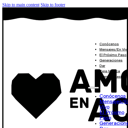
Skip to main content
Skip to footer
Conócenos
Mensajes/En Viv
El Próximo Paso
Generaciones
Dar
Zerø Música
Eventos Masivos
Conócenos
Mensajes/E
Vivo
El Próximo
Paso
Generacion